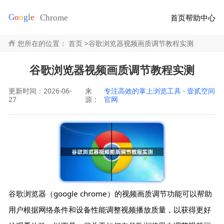
首页
帮助中心
您所在的位置：
首页
>
谷歌浏览器视频画质调节教程实测
谷歌浏览器视频画质调节教程实测
更新时间：2026-06-
来
专注高效的掌上浏览工具 - 壹贰空间
27
源：
官网
谷歌浏览器（google chrome）的视频画质调节功能可以帮助
用户根据网络条件和设备性能调整视频播放质量，以获得更好