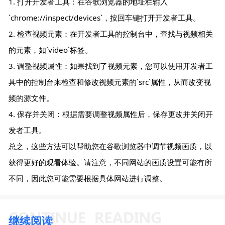
1. 打开开发者工具：在谷歌浏览器的地址栏输入
`chrome://inspect/devices`，按回车键打开开发者工具。
2. 检查视频元素：在开发者工具的控制台中，查找与视频相关
的元素，如`video`标签。
3. 调整视频属性：如果找到了视频元素，您可以使用开发者工
具中的控制台来检查和修改视频元素的`src`属性，从而改变视
频的源文件。
4. 保存并关闭：根据需要调整视频属性后，保存更改并关闭开
发者工具。
总之，这些方法可以帮助您在谷歌浏览器中调节视频画质，以
获得更好的观看体验。请注意，不同网站的画质设置可能有所
不同，因此您可能需要根据具体网站进行调整。
继续阅读