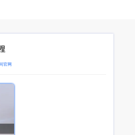
程
空间官网