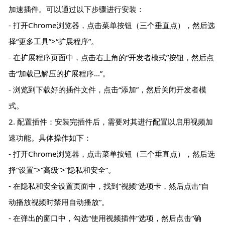
加速插件。可以通过以下步骤进行安装：
- 打开Chrome浏览器，点击菜单按钮（三个垂直点），然后选
择“更多工具”>“扩展程序”。
- 在扩展程序页面中，点击右上角的“开发者模式”按钮，然后点
击“加载已解压的扩展程序...”。
- 浏览到下载好的插件文件，点击“添加”，然后关闭开发者模
式。
2. 配置插件：安装完插件后，需要对其进行配置以启用视频加
速功能。具体操作如下：
- 打开Chrome浏览器，点击菜单按钮（三个垂直点），然后选
择“设置”>“高级”>“隐私和安全”。
- 在隐私和安全设置页面中，找到“视频”选项卡，然后点击“自
动播放视频时禁用自动播放”。
- 在弹出的窗口中，勾选“使用视频插件”选项，然后点击“确